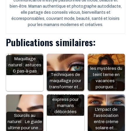
communicante lifestyle passionnée de mode, beauté et
bien‑être. Maman authentique et photographe autodidacte,
elle partage des conseils vécus, bienveillants et
écoresponsables, couvrant mode, beauté, santé et loisirs
pour les mamans modernes et créatives.
Publications similaires:
Maquillage
naturel : astuces
les mystères du
& pas‑à‑pas
Techniques de
teint terne en
maquillage pour
vacances :
transformer et…
pourquoi…
Routine beauté
express pour
mamans
L'impact de
débordées
Sourcils au
l'association
naturel : Le guide
entre crème
ultime pour une…
solaire et…