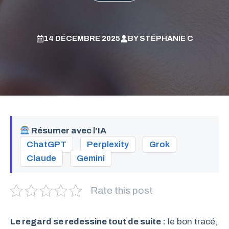
14 DÉCEMBRE 2025
BY
STÉPHANIE C
Résumer avec l’IA
ChatGPT
Perplexity
Grok
Claude
Gemini
Rate this post
Le regard se redessine tout de suite :
le bon tracé,