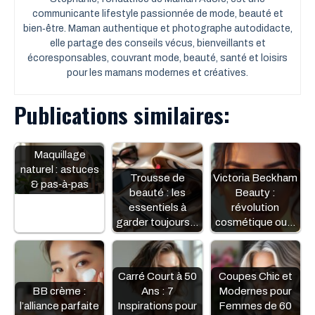
communicante lifestyle passionnée de mode, beauté et
bien‑être. Maman authentique et photographe autodidacte,
elle partage des conseils vécus, bienveillants et
écoresponsables, couvrant mode, beauté, santé et loisirs
pour les mamans modernes et créatives.
Publications similaires:
Maquillage
naturel : astuces
Trousse de
Victoria Beckham
& pas‑à‑pas
beauté : les
Beauty :
essentiels à
révolution
garder toujours…
cosmétique ou…
Carré Court à 50
Coupes Chic et
BB crème :
Ans : 7
Modernes pour
l’alliance parfaite
Inspirations pour
Femmes de 60