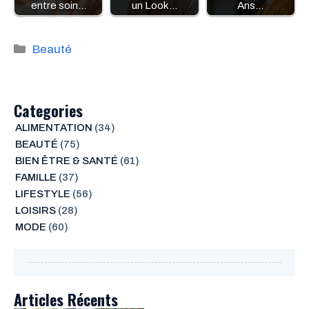
entre soin…
un Look…
Ans…
Catégories
Beauté
Categories
ALIMENTATION
(34)
BEAUTÉ
(75)
BIEN ÊTRE & SANTÉ
(61)
FAMILLE
(37)
LIFESTYLE
(56)
LOISIRS
(28)
MODE
(60)
Articles Récents