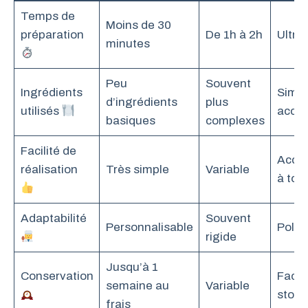
Temps de
Moins de 30
préparation
De 1h à 2h
Ultra
minutes
Peu
Souvent
Ingrédients
Simpl
d’ingrédients
plus
utilisés
acces
basiques
complexes
Facilité de
Acces
réalisation
Très simple
Variable
à tou
Adaptabilité
Souvent
Personnalisable
Polyv
rigide
Jusqu’à 1
Conservation
Facil
semaine au
Variable
stock
frais