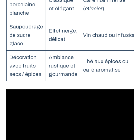
Classique
Café noir intense
porcelaine
et élégant
(
Glacier
)
blanche
Saupoudrage
Effet neige,
de sucre
Vin chaud ou infusion
délicat
glace
Décoration
Ambiance
Thé aux épices ou
avec fruits
rustique et
café aromatisé
secs / épices
gourmande