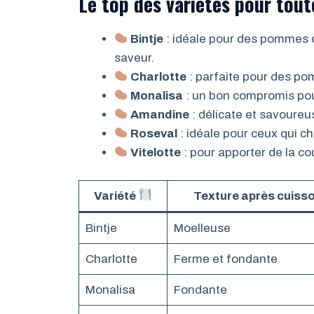
Le top des variétés pour tout
Bintje
: idéale pour des pommes d
saveur.
Charlotte
: parfaite pour des pom
Monalisa
: un bon compromis pou
Amandine
: délicate et savoureus
Roseval
: idéale pour ceux qui c
Vitelotte
: pour apporter de la co
Variété
Texture après cuiss
Bintje
Moelleuse
Charlotte
Ferme et fondante
Monalisa
Fondante