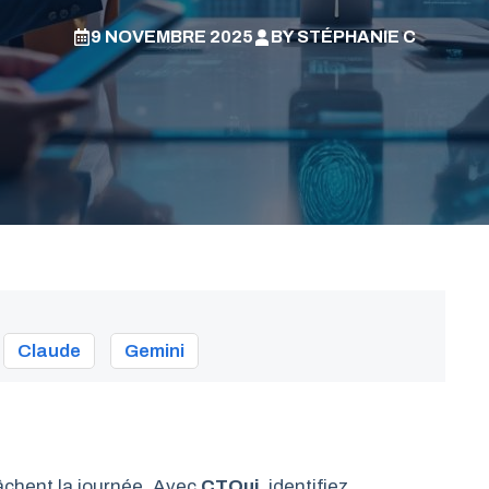
9 NOVEMBRE 2025
BY
STÉPHANIE C
Claude
Gemini
âchent la journée. Avec
CTQui
, identifiez