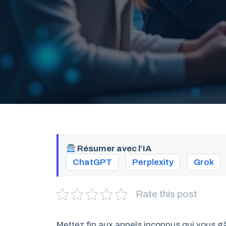
Résumer avec l’IA
ChatGPT
Perplexity
Grok
Rate this post
Mettez fin aux appels inconnus qui vous g