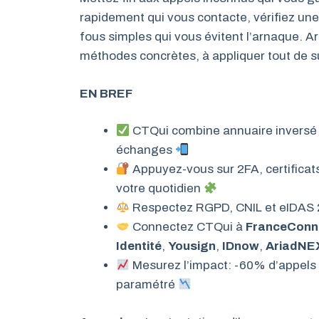
rapidement qui vous contacte, vérifiez une 
fous simples qui vous évitent l’arnaque. Ar
méthodes concrètes, à appliquer tout de su
EN BREF
CTQui combine annuaire inversé et
échanges
Appuyez-vous sur 2FA, certificat
votre quotidien
Respectez RGPD, CNIL et eIDAS 2
Connectez CTQui à
FranceConn
Identité
,
Yousign
,
IDnow
,
AriadNE
Mesurez l’impact: -60% d’appels i
paramétré