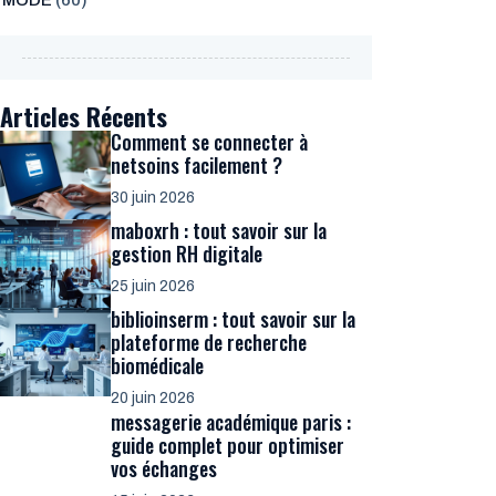
MODE
(60)
Articles Récents
Comment se connecter à
netsoins facilement ?
30 juin 2026
maboxrh : tout savoir sur la
gestion RH digitale
25 juin 2026
biblioinserm : tout savoir sur la
plateforme de recherche
biomédicale
20 juin 2026
messagerie académique paris :
guide complet pour optimiser
vos échanges