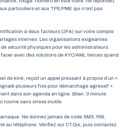
fiance; rouge: numéro en liste noire, ne répondez
ux particuliers et aux TPE/PME qui n’ont pas
entification à deux facteurs (2FA) sur votre compte
artages internes. Les organisations exigeantes
 de sécurité physiques pour les administrateurs.
terfacer avec des solutions de KYC/AML tierces quand
et de kiné, reçoit un appel pressant à propos d’un «
signalé plusieurs fois pour démarchage agressif ».
u patient dans son agenda en ligne. Bilan: 0 minute
i tourne sans stress inutile.
’arnaque. Ne donnez jamais de code SMS, RIB,
te au téléphone. Vérifiez sur CTQui, puis contactez