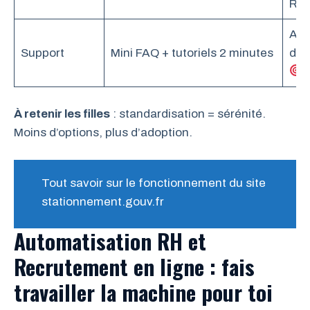
RG
Aut
Support
Mini FAQ + tutoriels 2 minutes
des
À retenir les filles
: standardisation = sérénité.
Moins d’options, plus d’adoption.
Tout savoir sur le fonctionnement du site
stationnement.gouv.fr
Automatisation RH et
Recrutement en ligne : fais
travailler la machine pour toi