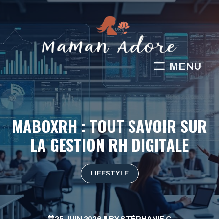
Aller
au
contenu
MENU
MABOXRH : TOUT SAVOIR SUR
LA GESTION RH DIGITALE
LIFESTYLE
25 JUIN 2026
BY
STÉPHANIE C