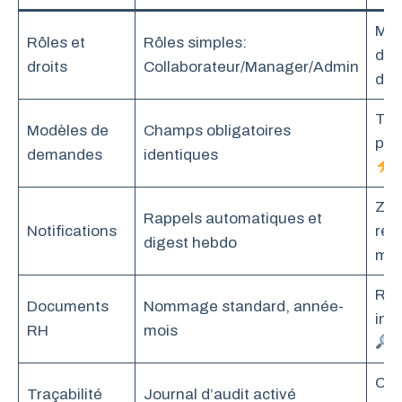
Moi
Rôles et
Rôles simples:
d’e
droits
Collaborateur/Manager/Admin
d’a
Tra
Modèles de
Champs obligatoires
plu
demandes
identiques
Zér
Rappels automatiques et
Notifications
rel
digest hebdo
man
Rec
Documents
Nommage standard, année-
ins
RH
mois
Con
Traçabilité
Journal d’audit activé