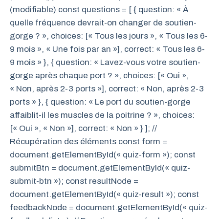
(modifiable) const questions = [ { question: « À
quelle fréquence devrait-on changer de soutien-
gorge ? », choices: [« Tous les jours », « Tous les 6-
9 mois », « Une fois par an »], correct: « Tous les 6-
9 mois » }, { question: « Lavez-vous votre soutien-
gorge après chaque port ? », choices: [« Oui »,
« Non, après 2-3 ports »], correct: « Non, après 2-3
ports » }, { question: « Le port du soutien-gorge
affaiblit-il les muscles de la poitrine ? », choices:
[« Oui », « Non »], correct: « Non » } ]; //
Récupération des éléments const form =
document.getElementById(« quiz-form »); const
submitBtn = document.getElementById(« quiz-
submit-btn »); const resultNode =
document.getElementById(« quiz-result »); const
feedbackNode = document.getElementById(« quiz-