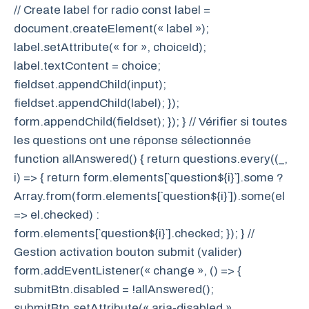
// Create label for radio const label =
document.createElement(« label »);
label.setAttribute(« for », choiceId);
label.textContent = choice;
fieldset.appendChild(input);
fieldset.appendChild(label); });
form.appendChild(fieldset); }); } // Vérifier si toutes
les questions ont une réponse sélectionnée
function allAnswered() { return questions.every((_,
i) => { return form.elements[`question${i}`].some ?
Array.from(form.elements[`question${i}`]).some(el
=> el.checked) :
form.elements[`question${i}`].checked; }); } //
Gestion activation bouton submit (valider)
form.addEventListener(« change », () => {
submitBtn.disabled = !allAnswered();
submitBtn.setAttribute(« aria-disabled »,