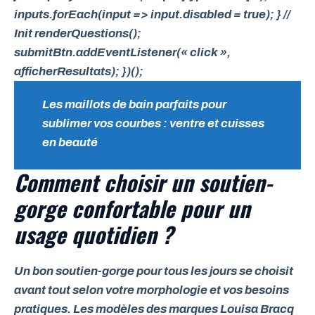
inputs.forEach(input => input.disabled = true); } //
Init renderQuestions();
submitBtn.addEventListener(« click »,
afficherResultats); })();
Les maillots de bain parfaits pour
sublimer vos courbes : ventre et cuisses
en beauté
Comment choisir un soutien-
gorge confortable pour un
usage quotidien ?
Un bon soutien-gorge pour tous les jours se choisit
avant tout selon votre morphologie et vos besoins
pratiques.
Les modèles des marques
Louisa Bracq