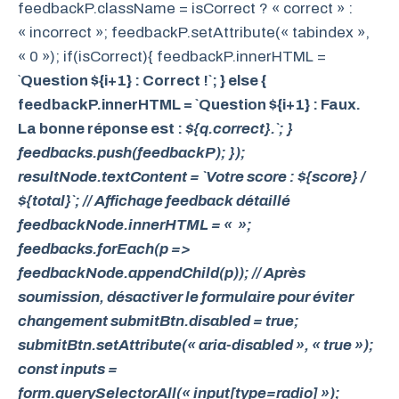
feedbackP.className = isCorrect ? « correct » :
« incorrect »; feedbackP.setAttribute(« tabindex »,
« 0 »); if(isCorrect){ feedbackP.innerHTML =
`
Question ${i+1} : Correct !`; } else {
feedbackP.innerHTML = `
Question ${i+1} : Faux.
La bonne réponse est :
${q.correct}.`; }
feedbacks.push(feedbackP); });
resultNode.textContent = `Votre score : ${score} /
${total}`; // Affichage feedback détaillé
feedbackNode.innerHTML = « »;
feedbacks.forEach(p =>
feedbackNode.appendChild(p)); // Après
soumission, désactiver le formulaire pour éviter
changement submitBtn.disabled = true;
submitBtn.setAttribute(« aria-disabled », « true »);
const inputs =
form.querySelectorAll(« input[type=radio] »);