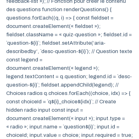
feedback-list »); // Fonction pour créer le contenu
des questions function renderQuestions() {
questions.forEach((q, i) => { const fieldset =
document.createElement(« fieldset »);
fieldset.className = « quiz-question »; fieldset.id =
`question-${i}`; fieldset.setAttribute(‘aria-
describedby’, `desc-question-${i}`); // Question texte
const legend =
document.createElement(« legend »);
legend.textContent = q.question; legend.id = `desc-
question-${i}`; fieldset.appendChild(legend); //
Choices radios q.choices.forEach((choice, idx) => {
const choiceId = `q${i}_choice${idx}`; // Create
hidden radio input const input =
document.createElement(« input »); input.type =
« radio »; input.name = `question${i}`; input.id =
choiceId; input.value = choice; input.required = true;