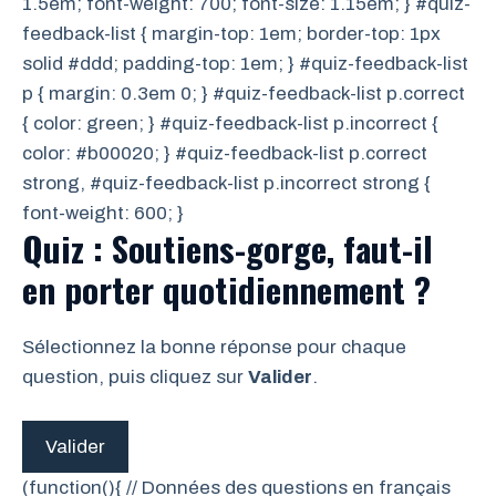
1.5em; font-weight: 700; font-size: 1.15em; } #quiz-
feedback-list { margin-top: 1em; border-top: 1px
solid #ddd; padding-top: 1em; } #quiz-feedback-list
p { margin: 0.3em 0; } #quiz-feedback-list p.correct
{ color: green; } #quiz-feedback-list p.incorrect {
color: #b00020; } #quiz-feedback-list p.correct
strong, #quiz-feedback-list p.incorrect strong {
font-weight: 600; }
Quiz : Soutiens-gorge, faut-il
en porter quotidiennement ?
Sélectionnez la bonne réponse pour chaque
question, puis cliquez sur
Valider
.
Valider
(function(){ // Données des questions en français