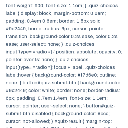
font-weight: 600; font-size: 1.1em; } .quiz-choices
label { display: block; margin-bottom: 0.6em;
padding: 0.4em 0.6em; border: 1.5px solid
#9c2449; border-radius: 6px; cursor: pointer;
transition: background-color 0.2s ease, color 0.2s
ease; user-select: none; } .quiz-choices
input[type= »radio »] { position: absolute; opacity: 0;
pointer-events: none; } .quiz-choices
input[type= »radio »]:focus + label, .quiz-choices
label:hover { background-color: #f7d6e0; outline:
none; } button#quiz-submit-btn { background-color:
#9c2449; color: white; border: none; border-radius:
6px; padding: 0.7em 1.4em; font-size: 1.1em;
cursor: pointer; user-select: none; } button#quiz-
submit-btn:disabled { background-color: #ccc;
cursor: not-allowed; } #quiz-result { margin-top: