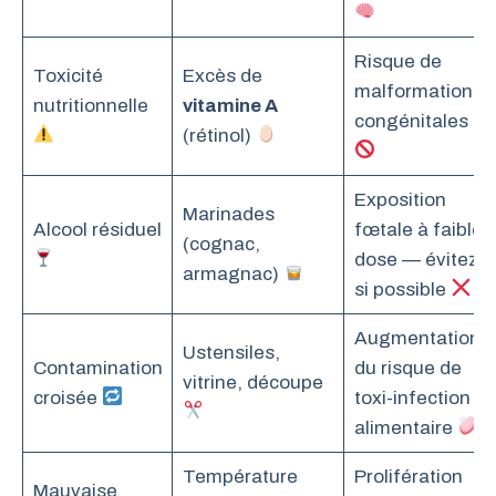
Risque de
Toxicité
Excès de
malformations
nutritionnelle
vitamine A
congénitales
(rétinol)
Exposition
Marinades
Alcool résiduel
fœtale à faible
(cognac,
dose — évitez
armagnac)
si possible
Augmentation
Ustensiles,
Contamination
du risque de
vitrine, découpe
croisée
toxi-infection
alimentaire
Température
Prolifération
Mauvaise