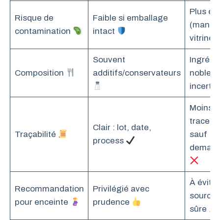
Plus él
Risque de
Faible si emballage
(manipu
contamination
intact
vitrine)
Souvent
Ingrédi
Composition
additifs/conservateurs
nobles 
incerta
Moins d
trace éc
Clair : lot, date,
Traçabilité
sauf
process
deman
À éviter
Recommandation
Privilégié avec
source 
pour enceinte
prudence
sûre