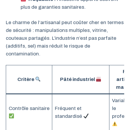
plus de garanties sanitaires.
Le charme de l’artisanal peut coûter cher en termes
de sécurité : manipulations multiples, vitrine,
couteaux partagés. L’industrie n’est pas parfaite
(additifs, sel) mais réduit le risque de
contamination.
Pâ
Critère
Pâté industriel
artisa
mais
Variabl
Contrôle sanitaire
Fréquent et
le
standardisé
profess