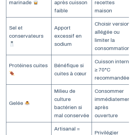
marinade
après cuisson
recettes
faible
maison
Choisir version
Sel et
Apport
allégée ou
conservateurs
excessif en
limiter la
sodium
consommation
Cuisson interne
Protéines cuites
Bénéfique si
≥ 70°C
cuites à cœur
recommandée
Milieu de
Consommer
culture
immédiatement
Gelée
bactérien si
après
mal conservée
ouverture
Artisanal =
Privilégier