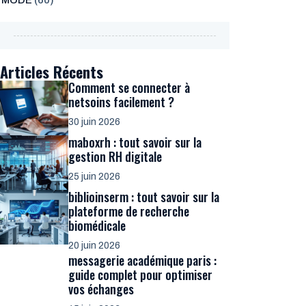
MODE
(60)
Articles Récents
Comment se connecter à
netsoins facilement ?
30 juin 2026
maboxrh : tout savoir sur la
gestion RH digitale
25 juin 2026
biblioinserm : tout savoir sur la
plateforme de recherche
biomédicale
20 juin 2026
messagerie académique paris :
guide complet pour optimiser
vos échanges