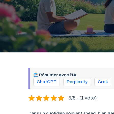
Résumer avec l’IA
ChatGPT
Perplexity
Grok
5/5 - (1 vote)
Dans un quotidien souvent speed, bien gére