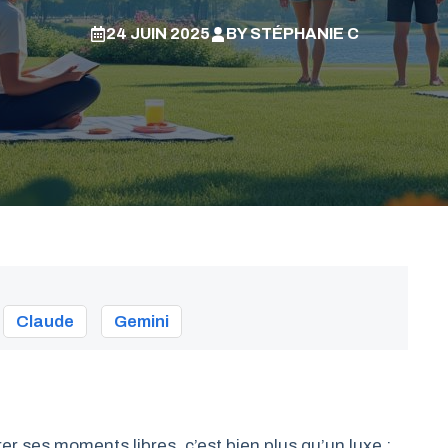
24 JUIN 2025
BY
STÉPHANIE C
Claude
Gemini
r ses moments libres, c’est bien plus qu’un luxe :