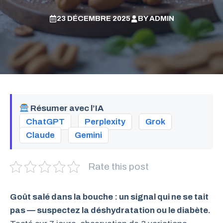
23 DÉCEMBRE 2025
BY
ADMIN
Résumer avec l’IA
ChatGPT
Perplexity
Grok
Claude
Gemini
Rate this post
Goût salé dans la bouche : un signal qui ne se tait
pas — suspectez la déshydratation ou le diabète.