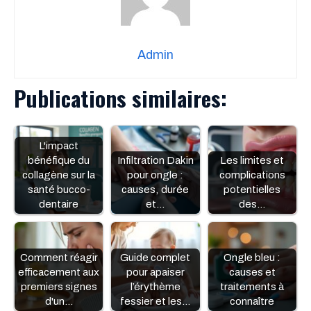
Admin
Publications similaires:
L'impact
bénéfique du
Infiltration Dakin
Les limites et
collagène sur la
pour ongle :
complications
santé bucco-
causes, durée
potentielles
dentaire
et…
des…
Comment réagir
Guide complet
Ongle bleu :
efficacement aux
pour apaiser
causes et
premiers signes
l’érythème
traitements à
d'un…
fessier et les…
connaître