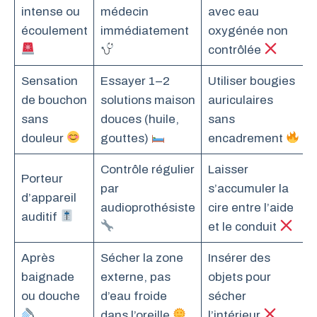
intense ou
médecin
avec eau
écoulement
immédiatement
oxygénée non
contrôlée
Sensation
Essayer 1–2
Utiliser bougies
de bouchon
solutions maison
auriculaires
sans
douces (huile,
sans
douleur
gouttes)
encadrement
Contrôle régulier
Laisser
Porteur
par
s’accumuler la
d’appareil
audioprothésiste
cire entre l’aide
auditif
et le conduit
Après
Sécher la zone
Insérer des
baignade
externe, pas
objets pour
ou douche
d’eau froide
sécher
dans l’oreille
l’intérieur