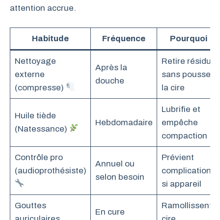
attention accrue.
Habitude
Fréquence
Pourquoi
Nettoyage
Retire résidus
Après la
externe
sans pousser
douche
(compresse)
la cire
Lubrifie et
Huile tiède
Hebdomadaire
empêche
(Natessance)
compaction
Contrôle pro
Prévient
Annuel ou
(audioprothésiste)
complications
selon besoin
si appareil
Gouttes
Ramollissent
En cure
auriculaires
cire