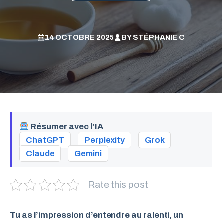
14 OCTOBRE 2025
BY
STÉPHANIE C
Résumer avec l’IA
ChatGPT
Perplexity
Grok
Claude
Gemini
Rate this post
Tu as l’impression d’entendre au ralenti, un