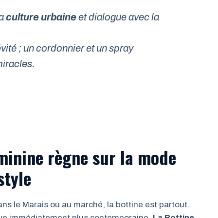
la
culture urbaine
et dialogue avec la
vité ; un cordonnier et un spray
iracles.
minine règne sur la mode
style
ns le Marais ou au marché, la bottine est partout.
tenue immédiatement plus contemporaine.
La Bottine