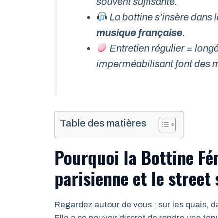
souvent suffisante.
La bottine s’insère dans 
musique française
.
Entretien régulier = longé
imperméabilisant font des m
Table des matières
Pourquoi la Bottine Fé
parisienne et le street 
Regardez autour de vous : sur les quais, da
Elle a ce pouvoir discret de rendre une 