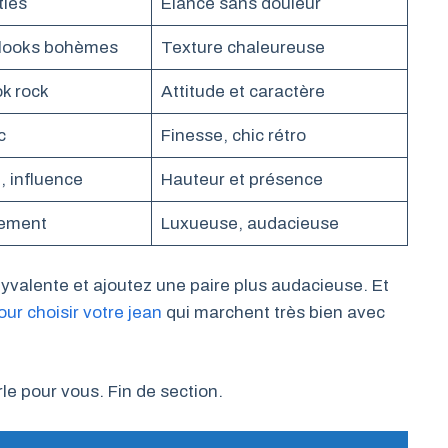
ties
Élance sans douleur
looks bohèmes
Texture chaleureuse
ok rock
Attitude et caractère
c
Finesse, chic rétro
, influence
Hauteur et présence
tement
Luxueuse, audacieuse
yvalente et ajoutez une paire plus audacieuse. Et
our choisir votre jean
qui marchent très bien avec
parle pour vous. Fin de section.