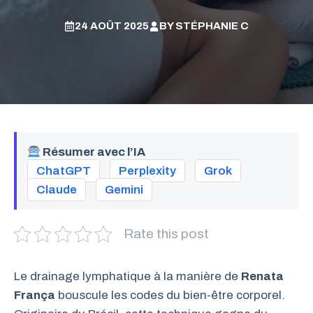
24 AOÛT 2025
BY
STÉPHANIE C
Résumer avec l’IA
ChatGPT
Perplexity
Grok
Claude
Gemini
Rate this post
Le drainage lymphatique à la manière de
Renata
França
bouscule les codes du bien-être corporel.